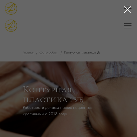
Главная
/
Фото работ
/
Контурная пластика губ
Контурная
пластика губ
Работаем и делаем наших пациентов
красивыми с 2018 года