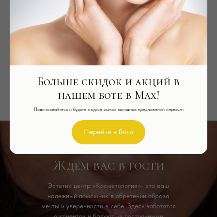
*У медицинского центра есть парковка
Больше скидок и акций в
нашем боте в Max!
Подписывайтесь и будьте в курсе самых выгодных предложений первыми
Перейти в бота
Ждем вас в гости
Эстетик центр «Косметология»- это ваш
надежный помощник в обретении образа
мечты и уверенности в себе. Здесь заботятся
о клиентах и балуют их постоянными