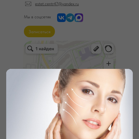
estet.centr47@yandex.ru
Мы в соцсетях
Записаться
Эстетик центр косметология
Косметология в Кудрово
Эпиляция в Кудрово