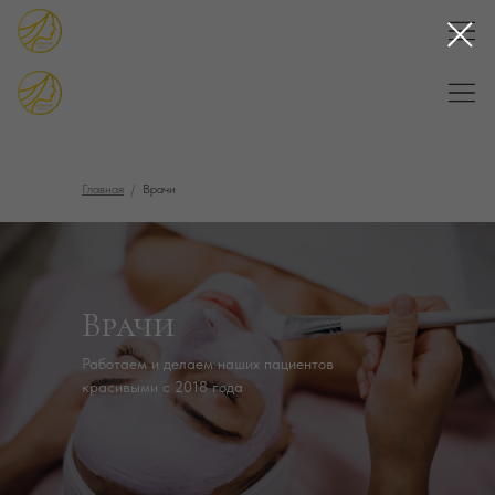
Главная
/
Врачи
Врачи
Работаем и делаем наших пациентов
красивыми с 2018 года