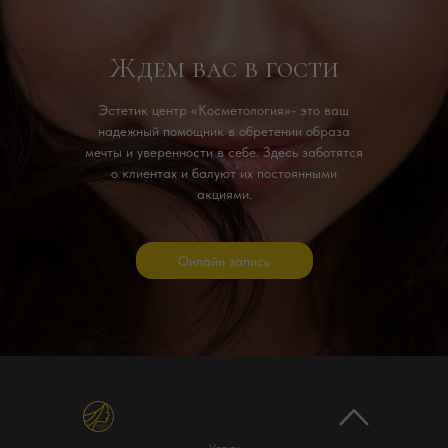
Ждем вас в гости
Эстетик центр «Косметология»- это ваш
надежный помощник в обретении образа
мечты и уверенности в себе. Здесь заботятся
о клиентах и балуют их постоянными
акциями.
Онлайн запись