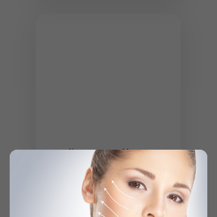
Краснопеева Мария
Сергеевна
Стаж 23 года
Врач дерматовенеролог-косметолог