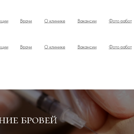
кции
Врачи
О клинике
Вакансии
Фото работ
кции
Врачи
О клинике
Вакансии
Фото работ
ние бровей