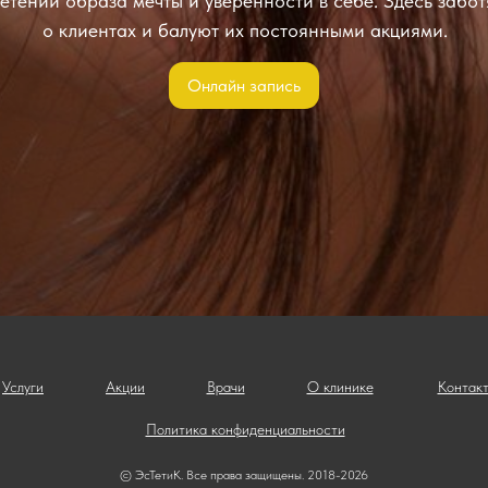
етении образа мечты и уверенности в себе. Здесь забот
о клиентах и балуют их постоянными акциями.
Онлайн запись
Услуги
Акции
Врачи
О клинике
Контак
Политика конфиденциальности
© ЭсТетиК. Все права защищены. 2018-2026