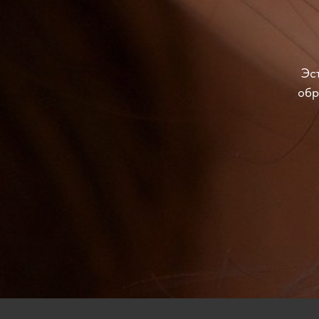
Эс
обр