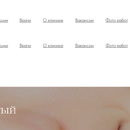
кции
Врачи
О клинике
Вакансии
Фото работ
кции
Врачи
О клинике
Вакансии
Фото работ
тый