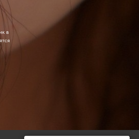
ик в
ятся