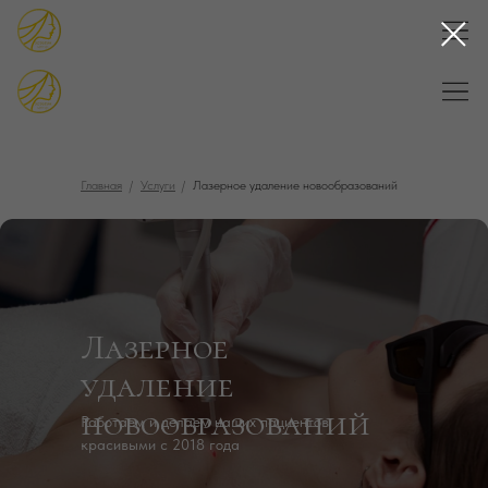
Главная
/
Услуги
/
Лазерное удаление новообразований
Лазерное
удаление
новообразований
Работаем и делаем наших пациентов
красивыми с 2018 года