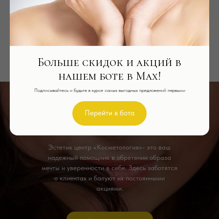
<
Перейти в услуги
Больше скидок и акций в
нашем боте в Max!
Подписывайтесь и будьте в курсе самых выгодных предложений первыми
Перейти в бота
Ждем вас в гости
Эстетик центр «Косметология»- это ваш
надежный помощник в обретении образа
мечты и уверенности в себе. Здесь заботятся
о клиентах и балуют их постоянными
акциями.